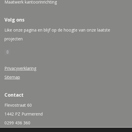
Maatwerk kantoorinrichting
Volg ons
Like onze pagina en blijf op de hoogte van onze laatste
projecten
Privacyverklaring
Sitemap
Contact
Flevostraat 60
1442 PZ Purmerend
0299 436 360
info@rubensinterieurbouw.nl