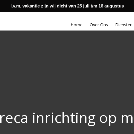
0299 436 360
info@rubens
I.v.m. vakantie zijn wij dicht van 25 juli t/m 16 augustus
Home
Over Ons
Diensten
reca inrichting op m