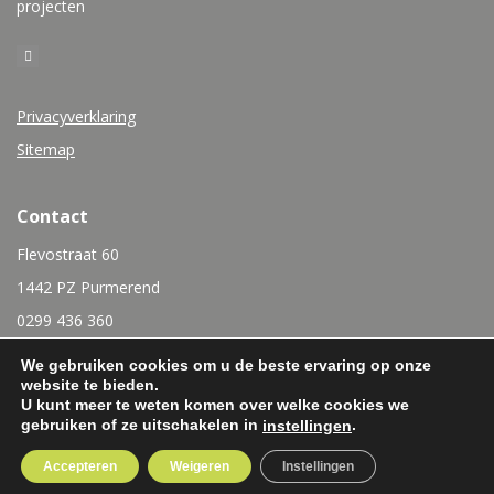
projecten
Privacyverklaring
Sitemap
Contact
Flevostraat 60
1442 PZ Purmerend
0299 436 360
info@rubensinterieurbouw.nl
We gebruiken cookies om u de beste ervaring op onze
website te bieden.
U kunt meer te weten komen over welke cookies we
gebruiken of ze uitschakelen in
.
instellingen
Accepteren
Weigeren
Instellingen