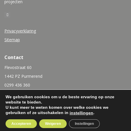
projecten
Privacyverklaring
Sitemap
Contact
Flevostraat 60
1442 PZ Purmerend
0299 436 360
info@rubensinterieurbouw.nl
We gebruiken cookies om u de beste ervaring op onze
website te bieden.
U kunt meer te weten komen over welke cookies we
gebruiken of ze uitschakelen in
.
instellingen
Accepteren
Weigeren
Instellingen