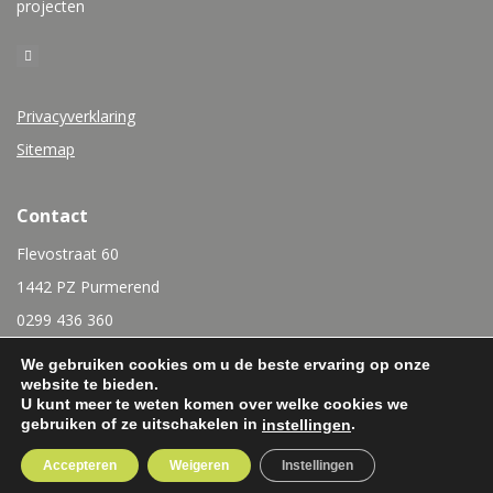
projecten
Privacyverklaring
Sitemap
Contact
Flevostraat 60
1442 PZ Purmerend
0299 436 360
info@rubensinterieurbouw.nl
We gebruiken cookies om u de beste ervaring op onze
website te bieden.
U kunt meer te weten komen over welke cookies we
gebruiken of ze uitschakelen in
.
instellingen
Accepteren
Weigeren
Instellingen