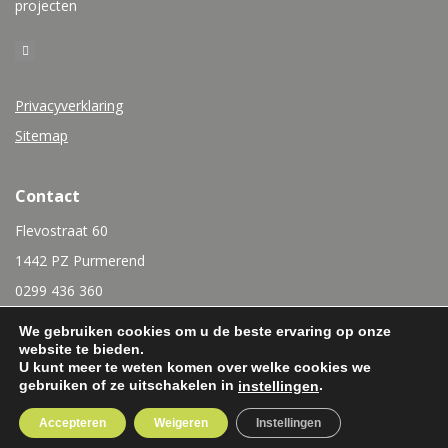
projecten
Privacyverklaring
Sitemap
Contact
Flevostraat 60
1442 PZ Purmerend
0299 436 360
info@rubensinterieurbouw.nl
We gebruiken cookies om u de beste ervaring op onze
website te bieden.
U kunt meer te weten komen over welke cookies we
gebruiken of ze uitschakelen in
.
instellingen
Accepteren
Weigeren
Instellingen