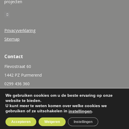
projecten
Privacyverklaring
Sitemap
Contact
Flevostraat 60
1442 PZ Purmerend
0299 436 360
info@rubensinterieurbouw.nl
We gebruiken cookies om u de beste ervaring op onze
website te bieden.
U kunt meer te weten komen over welke cookies we
gebruiken of ze uitschakelen in
.
instellingen
Accepteren
Weigeren
Instellingen