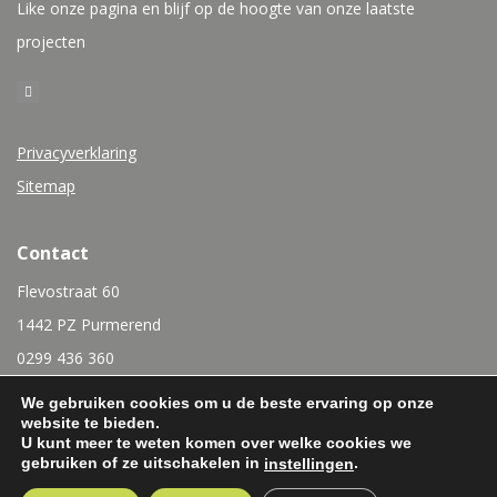
Like onze pagina en blijf op de hoogte van onze laatste
projecten
Privacyverklaring
Sitemap
Contact
Flevostraat 60
1442 PZ Purmerend
0299 436 360
info@rubensinterieurbouw.nl
We gebruiken cookies om u de beste ervaring op onze
website te bieden.
U kunt meer te weten komen over welke cookies we
gebruiken of ze uitschakelen in
.
instellingen